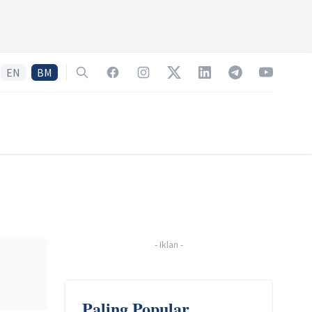
EN
BM
Search
Facebook
Instagram
Twitter
LinkedIn
Telegram
YouTube
-
Iklan
-
Paling Popular