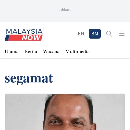
-
Iklan
-
Home
EN
BM
Open sea
Op
Utama
Berita
Wacana
Multimedia
segamat