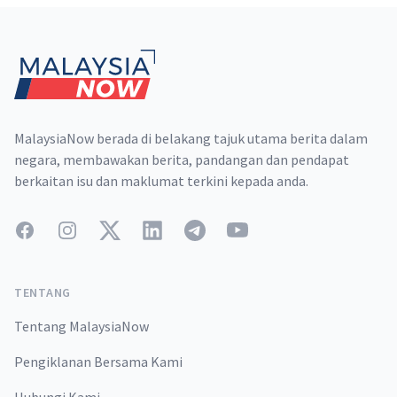
Footer
MalaysiaNow berada di belakang tajuk utama berita dalam
negara, membawakan berita, pandangan dan pendapat
berkaitan isu dan maklumat terkini kepada anda.
Facebook
Instagram
Twitter
LinkedIn
Telegram
YouTube
TENTANG
Tentang MalaysiaNow
Pengiklanan Bersama Kami