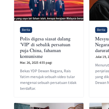
Berita
Berita
Polis digesa siasat dalang
Mesyu
'VIP' di sebalik persatuan
Negara
puja China, fahaman
darura
komunisme
Julai 19, 
Mac 26, 2025 4:55 pagi
Menurut
Bekas YDP Dewan Negara, Rais
penjela
Yatim merujuk sebuah video tular
yang di
mengenai sebuah persatuan tidak
Dewan N
berdaftar.
diperti
kerelev