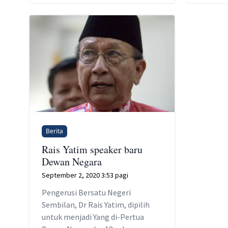
penuntut Universiti Malaysia
Perkara 
Sabah, Veveonah Mosibin. “Saya
Zahidi 
ingin memohon maaf, dengan
Kebebas
keizinan Yang Dipertua, saya ingin
berikut
membuat permohonan itu di
memberi
dewan mulia ini kerana
semasa 
menimbulkan kekeliruan dalam
Khamis 
hal adik Veveonah. Maaf […]
Berita
Rais Yatim speaker baru
Dewan Negara
September 2, 2020 3:53 pagi
Pengerusi Bersatu Negeri
Sembilan, Dr Rais Yatim, dipilih
untuk menjadi Yang di-Pertua