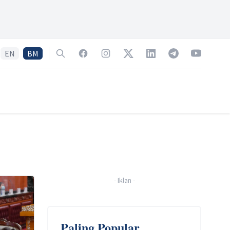
EN
BM
Search
Facebook
Instagram
Twitter
LinkedIn
Telegram
YouTube
-
Iklan
-
Paling Popular