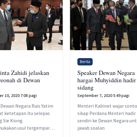
Berita
inta Zahidi jelaskan
Speaker Dewan Negara
veonah di Dewan
hargai Muhyiddin hadir
a
sidang
r 10, 2020 7:08 pagi
September 7, 2020 5:49 pagi
 Dewan Negara Rais Yatim
Menteri Kabinet wajar conto
 ketetapan itu selepas
sikap Perdana Menteri hadir
g Sie Kiong
sendiri ke Dewan Negara un
ukakan usul tergempar
jawab soalan
t Peraturan Mesyuarat