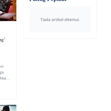
Tiada artikel ditemui.
ng’
si
uga
ehkan
yat.