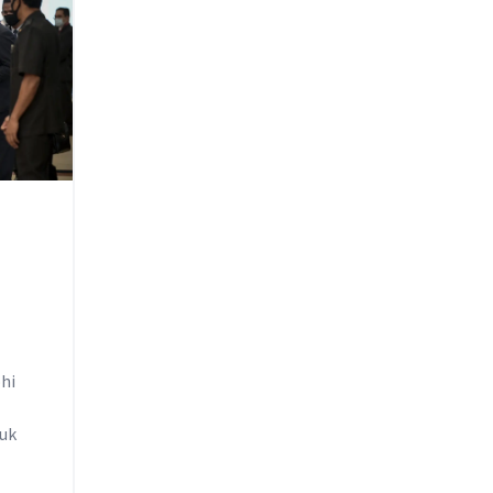
hi
tuk