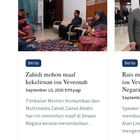
Berita
Berita
Zahidi mohon maaf
Rais m
kekeliruan isu Veveonah
isu Ve
Negar
September 10, 2020 9:59 pagi
Septembe
Timbalan Menteri Komunikasi dan
Multimedia Zahidi Zainul Abidin
Speaker
hari ini memohon maaf di Dewan
membuat
Negara kerana menimbulkan
Alan Lin
kekeliruan berhubung masalah
mengem
capaian internet yang dihadapi
mengiku