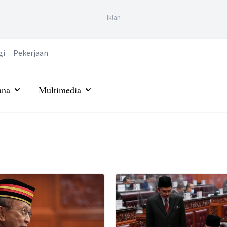
-
Iklan
-
gi
Pekerjaan
ana
Multimedia