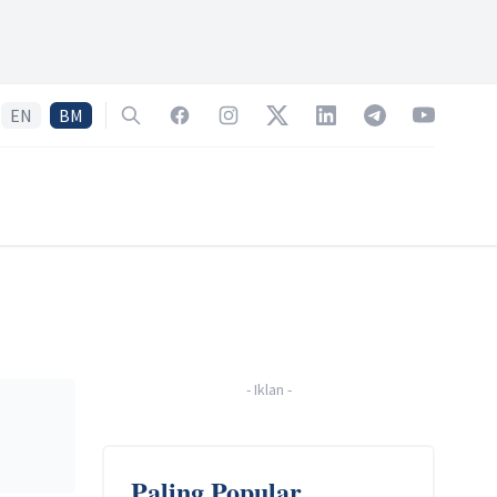
EN
BM
Search
Facebook
Instagram
Twitter
LinkedIn
Telegram
YouTube
-
Iklan
-
Paling Popular