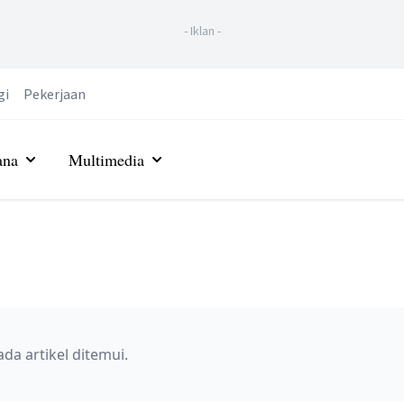
-
Iklan
-
gi
Pekerjaan
ana
Multimedia
ada artikel ditemui.