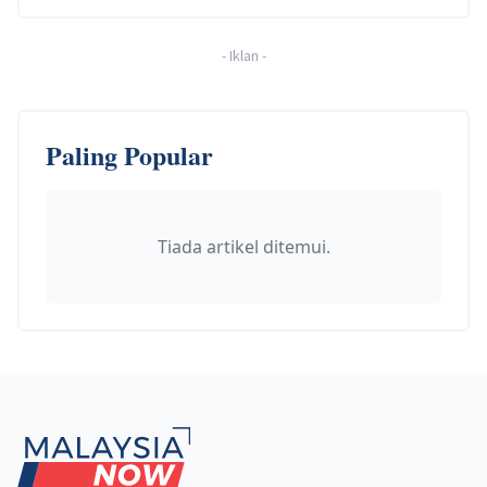
-
Iklan
-
Paling Popular
Tiada artikel ditemui.
Footer