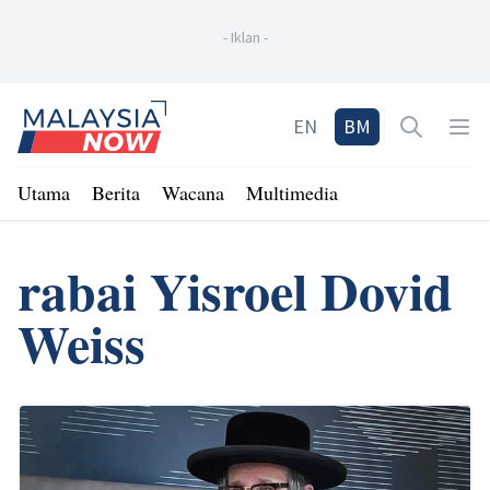
-
Iklan
-
Home
EN
BM
Open sea
Op
Utama
Berita
Wacana
Multimedia
rabai Yisroel Dovid
Weiss