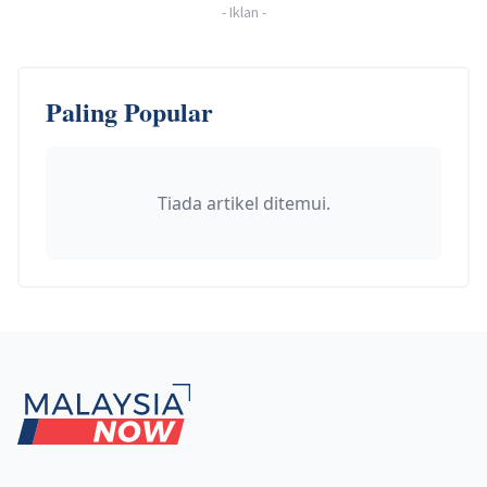
-
Iklan
-
Paling Popular
Tiada artikel ditemui.
Footer