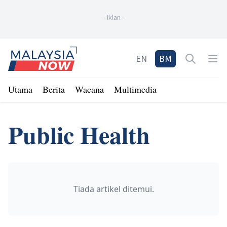
-
Iklan
-
Home
EN
BM
Open sea
Op
Utama
Berita
Wacana
Multimedia
Public Health
Tiada artikel ditemui.