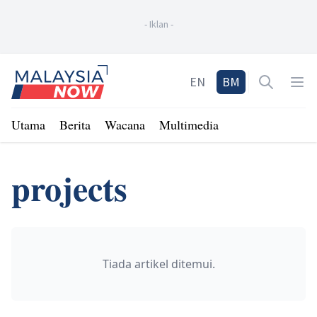
-
Iklan
-
Home
EN
BM
Open sea
Op
Utama
Berita
Wacana
Multimedia
projects
Tiada artikel ditemui.