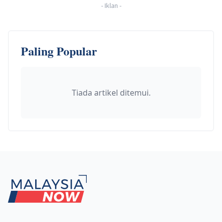
-
Iklan
-
Paling Popular
Tiada artikel ditemui.
Footer