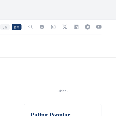
EN
BM
Search
Facebook
Instagram
Twitter
LinkedIn
Telegram
YouTube
-
Iklan
-
Paling Popular