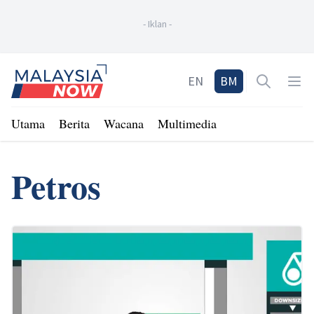
-
Iklan
-
Home
EN
BM
Open sea
Op
Utama
Berita
Wacana
Multimedia
Petros