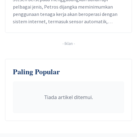
pelbagai jenis, Petros dijangka meminimumkan
penggunaan tenaga kerja akan beroperasi dengan
sistem internet, termasuk sensor automatik,
analisis data dan pembayaran tanpa tunai.
-
Iklan
-
Paling Popular
Tiada artikel ditemui.
Footer