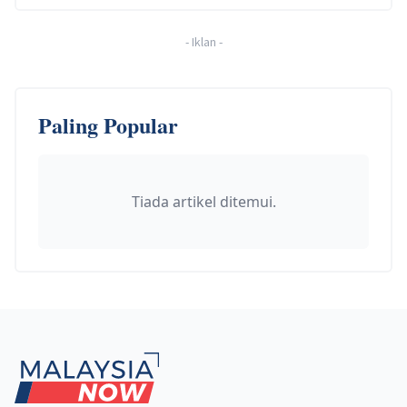
-
Iklan
-
Paling Popular
Tiada artikel ditemui.
Footer