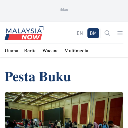
-
Iklan
-
Home
EN
BM
Open sea
Op
Utama
Berita
Wacana
Multimedia
Pesta Buku