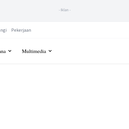
-
Iklan
-
ngi
Pekerjaan
ana
Multimedia