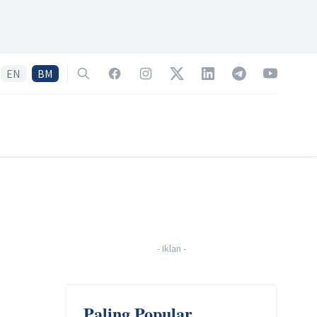
EN
BM
Search
Facebook
Instagram
Twitter
LinkedIn
Telegram
YouTube
-
Iklan
-
Paling Popular