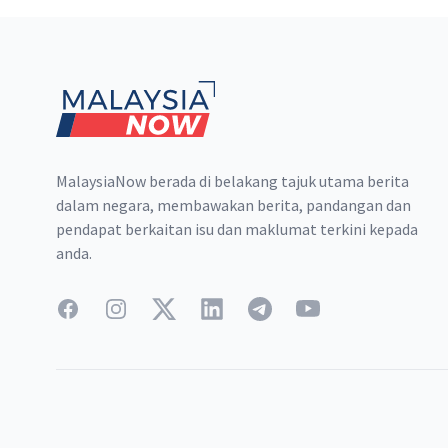
Footer
MalaysiaNow berada di belakang tajuk utama berita
dalam negara, membawakan berita, pandangan dan
pendapat berkaitan isu dan maklumat terkini kepada
anda.
Facebook
Instagram
Twitter
LinkedIn
Telegram
YouTube