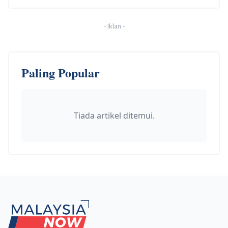
-
Iklan
-
Paling Popular
Tiada artikel ditemui.
Footer