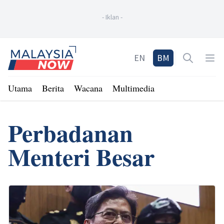
-
Iklan
-
Home
EN
BM
Open sea
Op
Utama
Berita
Wacana
Multimedia
Perbadanan
Menteri Besar