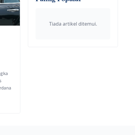
Tiada artikel ditemui.
ngka
s
erdana