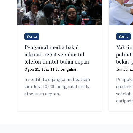
Berita
Berita
Pengamal media bakal
Vaksin
nikmati rebat sebulan bil
pelind
telefon bimbit bulan depan
bekas 
Ogos 29, 2023 11:35 tengahari
Jun 19, 2
Insentif itu dijangka melibatkan
Pengaku
kira-kira 10,000 pengamal media
dua beka
di seluruh negara.
setelah
daripad
simptom
suntikan
Footer