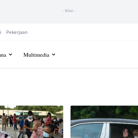
-
Iklan
-
i
Pekerjaan
ana
Multimedia