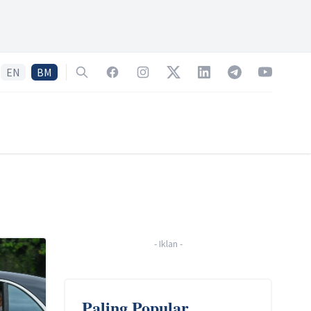
EN
BM
Search
Facebook
Instagram
Twitter
LinkedIn
Telegram
YouTube
-
Iklan
-
Paling Popular