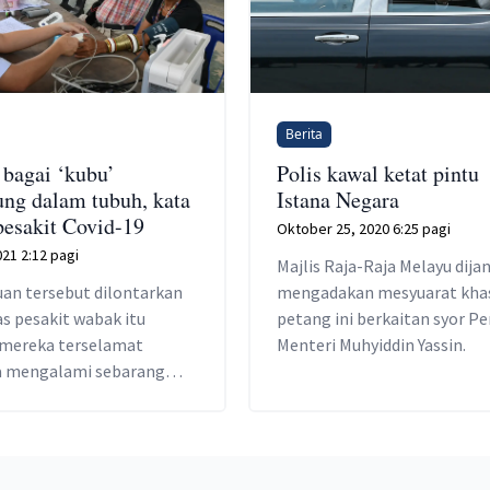
Berita
 bagai ‘kubu’
Polis kawal ketat pintu
ung dalam tubuh, kata
Istana Negara
pesakit Covid-19
Oktober 25, 2020 6:25 pagi
021 2:12 pagi
Majlis Raja-Raja Melayu dija
an tersebut dilontarkan
mengadakan mesyuarat kha
s pesakit wabak itu
petang ini berkaitan syor P
 mereka terselamat
Menteri Muhyiddin Yassin.
a mengalami sebarang
 berikutan menerima
 vaksin.