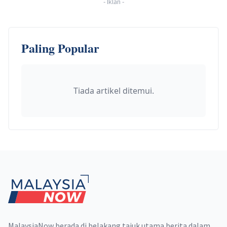
-
Iklan
-
Paling Popular
Tiada artikel ditemui.
Footer
MalaysiaNow berada di belakang tajuk utama berita dalam