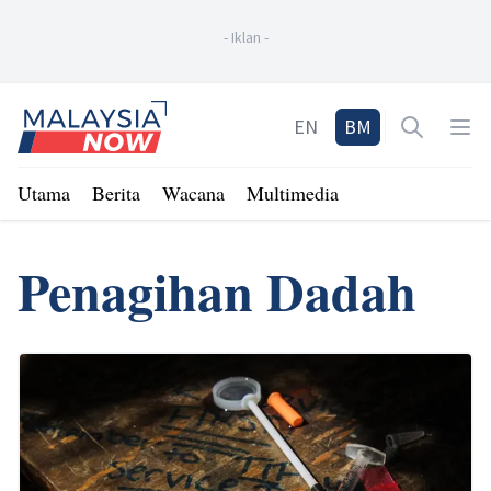
-
Iklan
-
Home
EN
BM
Open sea
Op
Utama
Berita
Wacana
Multimedia
Penagihan Dadah