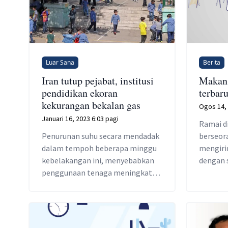
Luar Sana
Berita
Iran tutup pejabat, institusi
Makan 
pendidikan ekoran
terbar
kekurangan bekalan gas
Ogos 14, 
Januari 16, 2023 6:03 pagi
Ramai d
Penurunan suhu secara mendadak
berseor
dalam tempoh beberapa minggu
mengiri
kebelakangan ini, menyebabkan
dengan 
penggunaan tenaga meningkat
tengah h
yang tidak pernah berlaku
dengan 
sebelum ini.
sekerja.