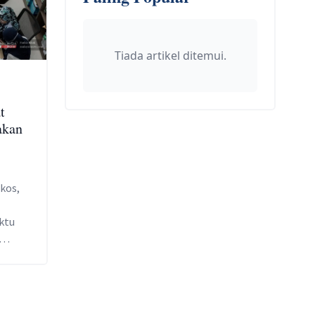
Tiada artikel ditemui.
t
akan
kos,
ktu