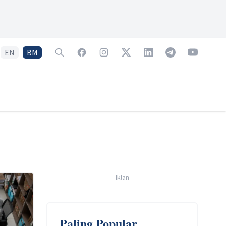
EN
BM
Search
Facebook
Instagram
Twitter
LinkedIn
Telegram
YouTube
-
Iklan
-
Paling Popular