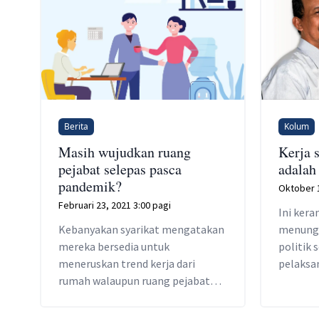
Berita
Kolum
Masih wujudkan ruang
Kerja 
pejabat selepas pasca
adalah
pandemik?
Oktober 1
Februari 23, 2021 3:00 pagi
Ini kera
Kebanyakan syarikat mengatakan
menungg
mereka bersedia untuk
politik
meneruskan trend kerja dari
pelaksa
rumah walaupun ruang pejabat
tidak akan lenyap sepenuhnya.