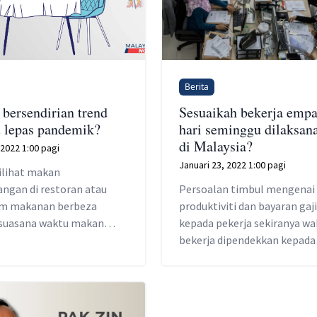
Berita
bersendirian trend
Sesuaikah bekerja empa
u lepas pandemik?
hari seminggu dilaksan
di Malaysia?
2022 1:00 pagi
Januari 23, 2022 1:00 pagi
ilihat makan
angan di restoran atau
Persoalan timbul mengenai 
m makanan berbeza
produktiviti dan bayaran gaji
suasana waktu makan
kepada pekerja sekiranya wa
ari yang dahulunya riuh
bekerja dipendekkan kepada
kehadiran kumpulan rakan
empat hari.