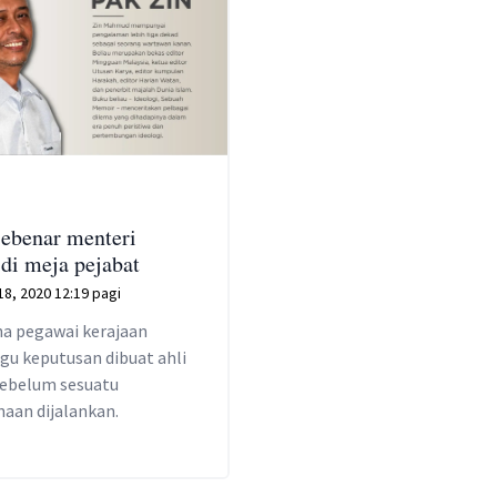
sebenar menteri
 di meja pejabat
8, 2020 12:19 pagi
na pegawai kerajaan
u keputusan dibuat ahli
 sebelum sesuatu
naan dijalankan.