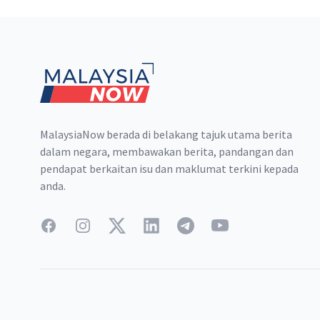
Footer
MalaysiaNow berada di belakang tajuk utama berita
dalam negara, membawakan berita, pandangan dan
pendapat berkaitan isu dan maklumat terkini kepada
anda.
Facebook
Instagram
Twitter
LinkedIn
Telegram
YouTube