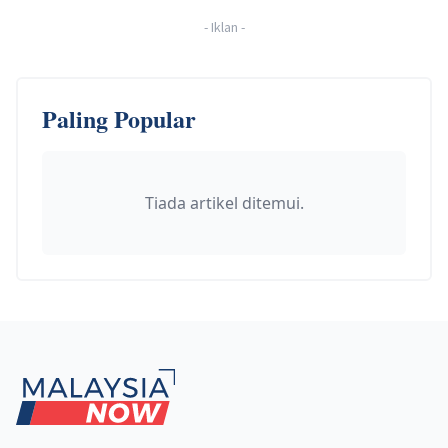
-
Iklan
-
Paling Popular
Tiada artikel ditemui.
Footer