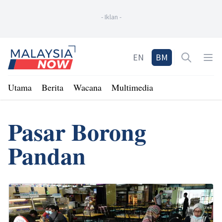
-
Iklan
-
Home
EN
BM
Open sea
Op
Utama
Berita
Wacana
Multimedia
Pasar Borong
Pandan