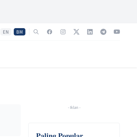
EN
BM
Search
Facebook
Instagram
Twitter
LinkedIn
Telegram
YouTube
-
Iklan
-
Paling Popular