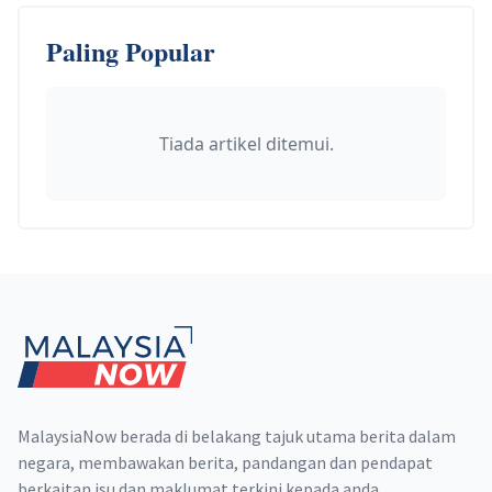
Paling Popular
Tiada artikel ditemui.
Footer
MalaysiaNow berada di belakang tajuk utama berita dalam
negara, membawakan berita, pandangan dan pendapat
berkaitan isu dan maklumat terkini kepada anda.