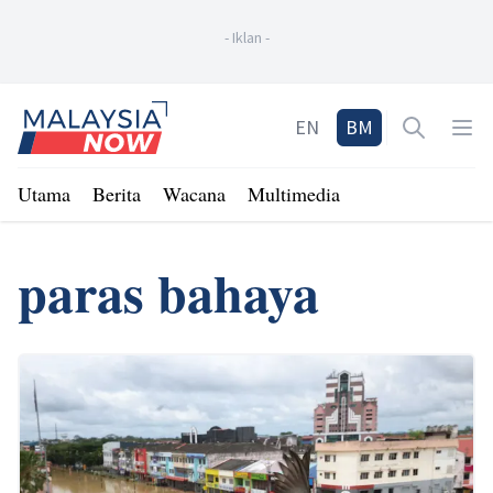
-
Iklan
-
Home
EN
BM
Open sea
Op
Utama
Berita
Wacana
Multimedia
paras bahaya