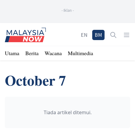
-
Iklan
-
Home
EN
BM
Open sea
Op
Utama
Berita
Wacana
Multimedia
October 7
Tiada artikel ditemui.