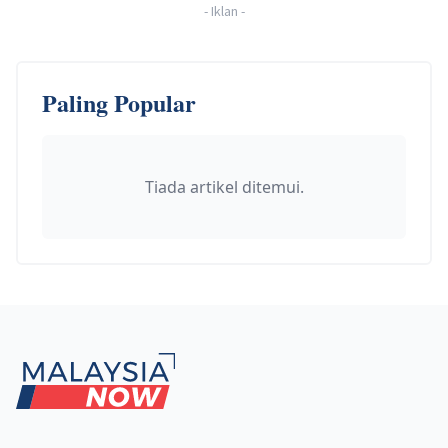
-
Iklan
-
Paling Popular
Tiada artikel ditemui.
Footer