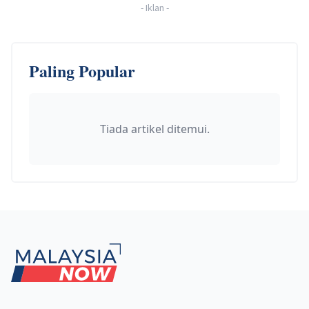
-
Iklan
-
Paling Popular
Tiada artikel ditemui.
Footer