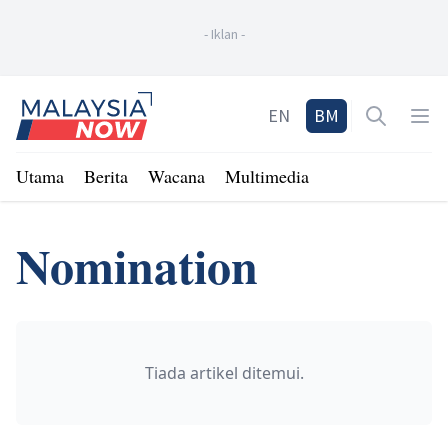
-
Iklan
-
Home
EN
BM
Open sea
Op
Utama
Berita
Wacana
Multimedia
Nomination
Tiada artikel ditemui.