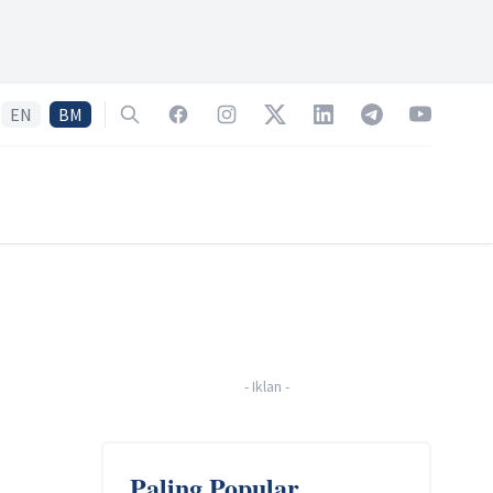
EN
BM
Search
Facebook
Instagram
Twitter
LinkedIn
Telegram
YouTube
-
Iklan
-
Paling Popular