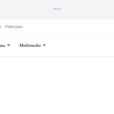
-
Iklan
-
i
Pekerjaan
ana
Multimedia