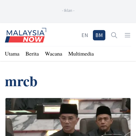
-
Iklan
-
Home
EN
BM
Open sea
Op
Utama
Berita
Wacana
Multimedia
mrcb