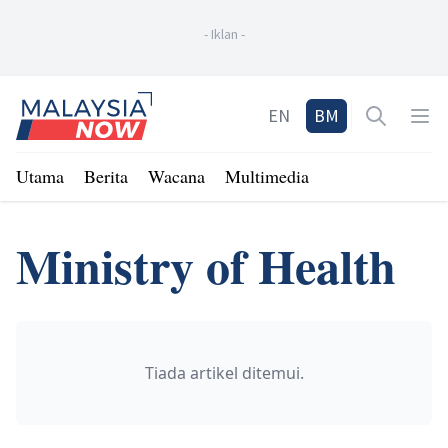
-
Iklan
-
Home
EN
BM
Open sea
Op
Utama
Berita
Wacana
Multimedia
Ministry of Health
Tiada artikel ditemui.