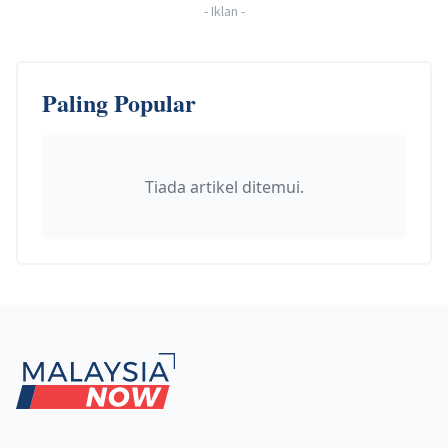
-
Iklan
-
Paling Popular
Tiada artikel ditemui.
Footer