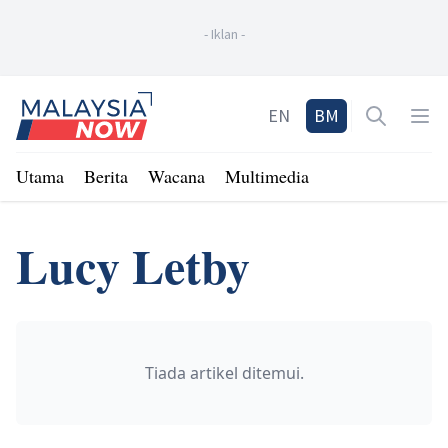
-
Iklan
-
Home
EN
BM
Open sea
Op
Utama
Berita
Wacana
Multimedia
Lucy Letby
Tiada artikel ditemui.