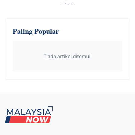
-
Iklan
-
Paling Popular
Tiada artikel ditemui.
Footer