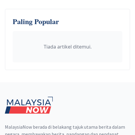
Paling Popular
Tiada artikel ditemui.
Footer
MalaysiaNow berada di belakang tajuk utama berita dalam
negara, membawakan berita, pandangan dan pendapat