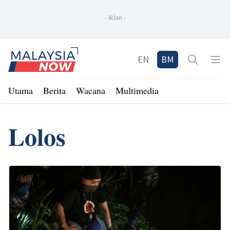
-
Iklan
-
Home
EN
BM
Open sea
Op
Utama
Berita
Wacana
Multimedia
Lolos