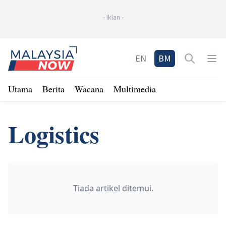
-
Iklan
-
Home
EN
BM
Open sea
Op
Utama
Berita
Wacana
Multimedia
Logistics
Tiada artikel ditemui.