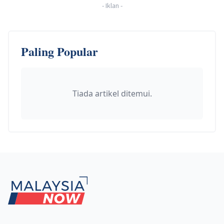
-
Iklan
-
Paling Popular
Tiada artikel ditemui.
Footer