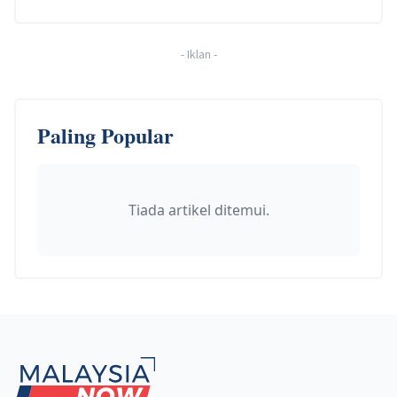
-
Iklan
-
Paling Popular
Tiada artikel ditemui.
Footer