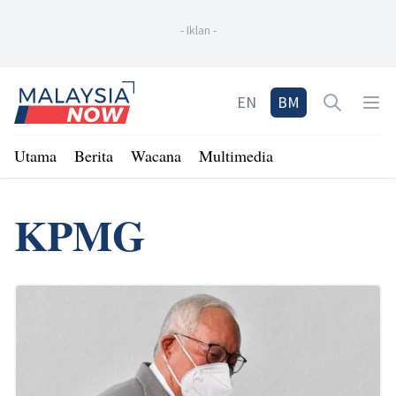
-
Iklan
-
Home
EN
BM
Open sea
Op
Utama
Berita
Wacana
Multimedia
KPMG