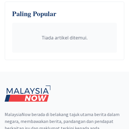
Paling Popular
Tiada artikel ditemui.
Footer
MalaysiaNow berada di belakang tajuk utama berita dalam
negara, membawakan berita, pandangan dan pendapat
berkaitan isu dan maklumat terkini kepada anda.