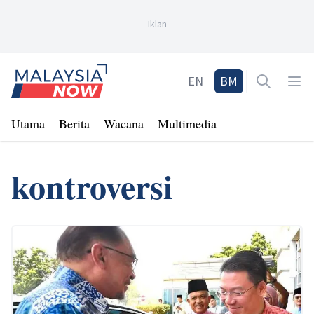
-
Iklan
-
Home
EN
BM
Open sea
Op
Utama
Berita
Wacana
Multimedia
kontroversi