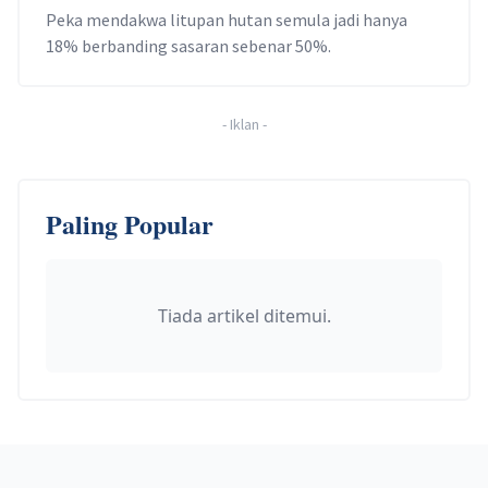
Peka mendakwa litupan hutan semula jadi hanya
18% berbanding sasaran sebenar 50%.
-
Iklan
-
Paling Popular
Tiada artikel ditemui.
Footer