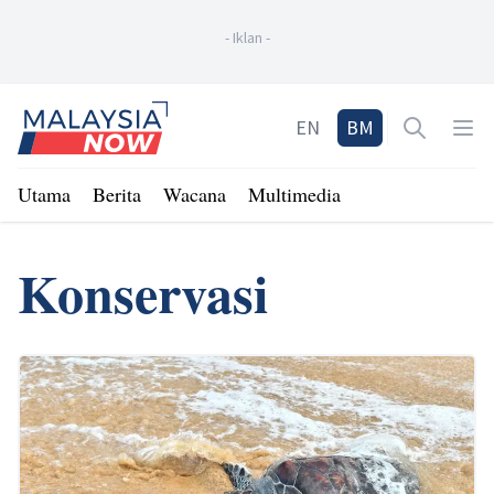
-
Iklan
-
Home
EN
BM
Open sea
Op
Utama
Berita
Wacana
Multimedia
Konservasi