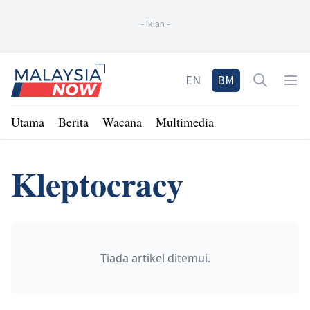
-
Iklan
-
Home
EN
BM
Open sea
Op
Utama
Berita
Wacana
Multimedia
Kleptocracy
Tiada artikel ditemui.