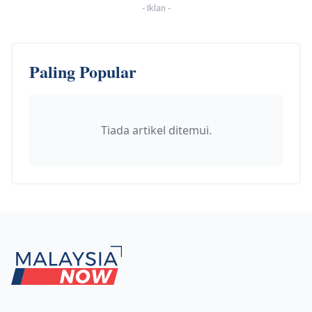
-
Iklan
-
Paling Popular
Tiada artikel ditemui.
Footer