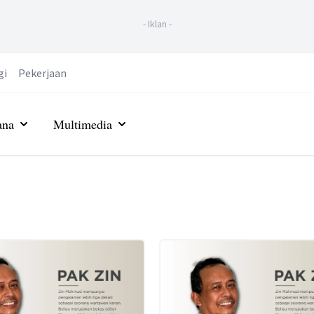
-
Iklan
-
gi
Pekerjaan
ana
Multimedia