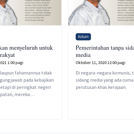
Kolum
kan menyeluruh untuk
Pemerintahan tanpa sid
rakyat
media
2021 1:00 pagi
Oktober 11, 2020 12:00 pagi
alaupun fahamannya tidak
Di negara-negara komunis, t
gungjawab pada kebajikan
sidang media yang ada cuma
tetapi di peringkat negeri
perutusan khas kerajaan.
patan, mereka
kan juga perkhidmatan
sosial.