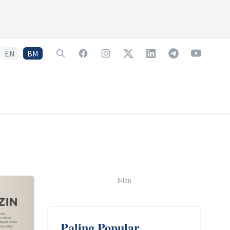
EN
BM
Search
Facebook
Instagram
Twitter
LinkedIn
Telegram
YouTube
-
Iklan
-
Paling Popular