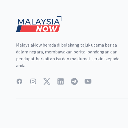
Footer
MalaysiaNow berada di belakang tajuk utama berita
dalam negara, membawakan berita, pandangan dan
pendapat berkaitan isu dan maklumat terkini kepada
anda.
Facebook
Instagram
Twitter
LinkedIn
Telegram
YouTube