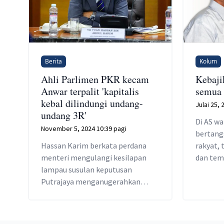
Berita
Kolum
Ahli Parlimen PKR kecam
Kebaji
Anwar terpalit 'kapitalis
semua 
kebal dilindungi undang-
Julai 25, 
undang 3R'
Di AS w
November 5, 2024 10:39 pagi
bertang
Hassan Karim berkata perdana
rakyat, 
menteri mengulangi kesilapan
dan tem
lampau susulan keputusan
menubuh
Putrajaya menganugerahkan
bantuan 
kontrak 5G kepada sebuah
syarikat telekomunikasi yang
berkait dengan istana.