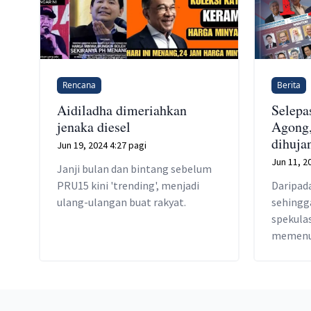
Rencana
Berita
Aidiladha dimeriahkan
Selepa
jenaka diesel
Agong,
dihujan
Jun 19, 2024 4:27 pagi
Jun 11, 2
Janji bulan dan bintang sebelum
PRU15 kini 'trending', menjadi
Daripad
ulang-ulangan buat rakyat.
sehingga
spekulas
memenuh
ruangan 
Footer