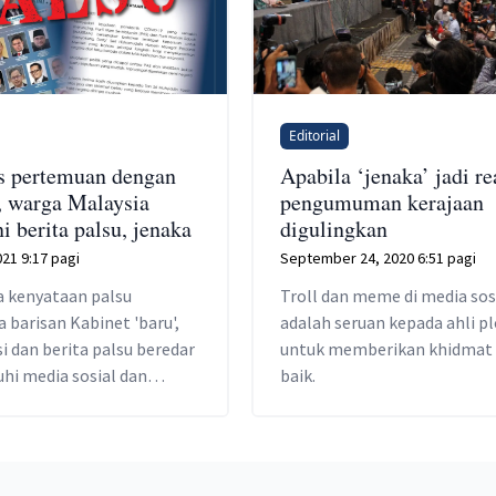
Editorial
s pertemuan dengan
Apabila ‘jenaka’ jadi re
 warga Malaysia
pengumuman kerajaan
i berita palsu, jenaka
digulingkan
021 9:17 pagi
September 24, 2020 6:51 pagi
a kenyataan palsu
Troll dan meme di media sos
 barisan Kabinet 'baru',
adalah seruan kepada ahli pl
i dan berita palsu beredar
untuk memberikan khidmat 
i media sosial dan
baik.
bual digital.