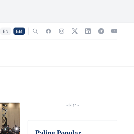
EN
BM
Search
Facebook
Instagram
Twitter
LinkedIn
Telegram
YouTube
-
Iklan
-
Paling Popular