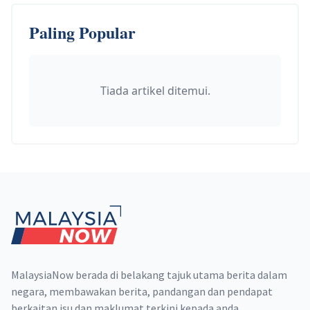
Paling Popular
Tiada artikel ditemui.
Footer
MalaysiaNow berada di belakang tajuk utama berita dalam
negara, membawakan berita, pandangan dan pendapat
berkaitan isu dan maklumat terkini kepada anda.