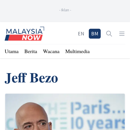
-
Iklan
-
Home
EN
BM
Open sea
Op
Utama
Berita
Wacana
Multimedia
Jeff Bezo