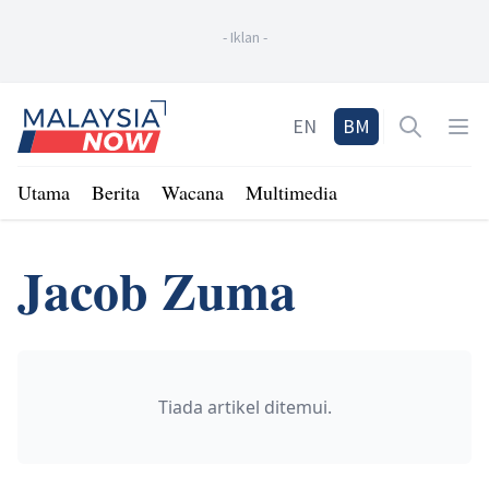
-
Iklan
-
Home
EN
BM
Open sea
Op
Utama
Berita
Wacana
Multimedia
Jacob Zuma
Tiada artikel ditemui.