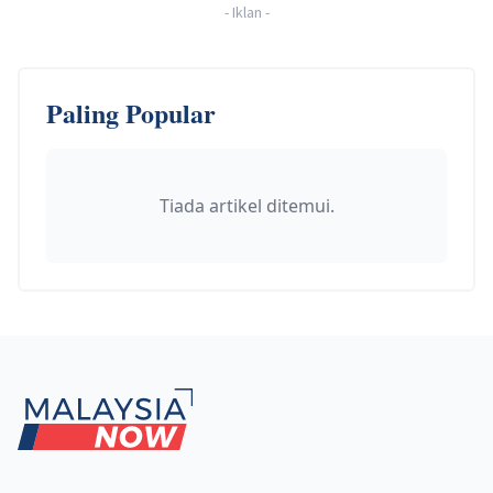
-
Iklan
-
Paling Popular
Tiada artikel ditemui.
Footer