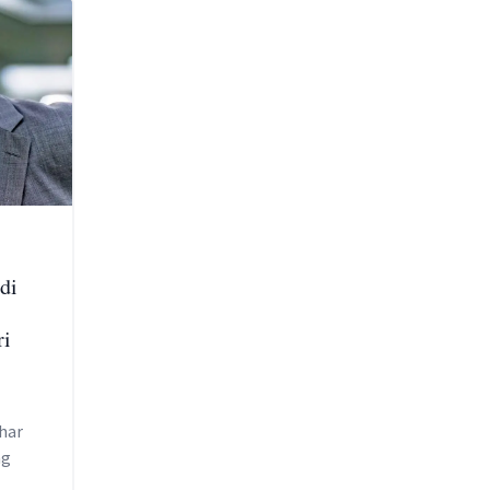
di
ri
har
ng