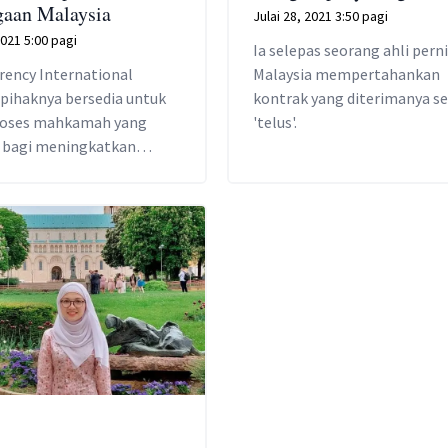
gaan Malaysia
Julai 28, 2021 3:50 pagi
021 5:00 pagi
Ia selepas seorang ahli pern
rency International
Malaysia mempertahankan
 pihaknya bersedia untuk
kontrak yang diterimanya s
proses mahkamah yang
'telus'.
 bagi meningkatkan
n terhadap kontrak
n kontroversi tahun lalu.