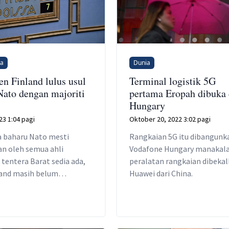
na
Dunia
en Finland lulus usul
Terminal logistik 5G
 Nato dengan majoriti
pertama Eropah dibuka 
Hungary
23 1:04 pagi
Oktober 20, 2022 3:02 pagi
 baharu Nato mesti
Rangkaian 5G itu dibangunk
an oleh semua ahli
Vodafone Hungary manakal
tentera Barat sedia ada,
peralatan rangkaian dibeka
land masih belum
Huawei dari China.
t sokongan dari Turkiye
gary.