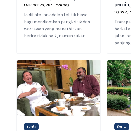
pernia
Oktober 28, 2021 2:28 pagi
Ogos 2, 2
Ia dikatakan adalah taktik biasa
bagi mendiamkan pengkritik dan
Transpa
wartawan yang menerbitkan
berkata
berita tidak baik, namun sukar
jalani 
dijawab atau dibalas.
panjang
siasata
pembelia
Berita
Berita