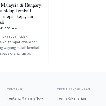
 Malaysia di Hungary
a hidup kembali
 selepas kejayaan
asi
021 4:04 pagi
 muka sudah tidak
kan di tempat awam dan
g wayang sudah kembali
kepada orang ramai.
TENTANG
TERMA PENGGUNAAN
Tentang MalaysiaNow
Terma & Penafian