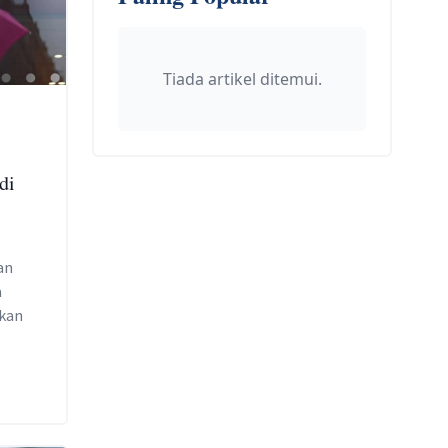
Tiada artikel ditemui.
di
an
a
lkan