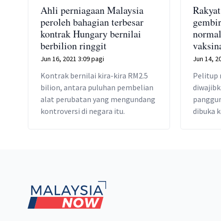
Ahli perniagaan Malaysia
Rakyat
peroleh bahagian terbesar
gembir
kontrak Hungary bernilai
normal
berbilion ringgit
vaksin
Jun 16, 2021 3:09 pagi
Jun 14, 2
Kontrak bernilai kira-kira RM2.5
Pelitup
bilion, antara puluhan pembelian
diwajib
alat perubatan yang mengundang
panggun
kontroversi di negara itu.
dibuka 
Footer