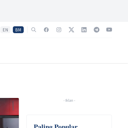
EN
BM
Search
Facebook
Instagram
Twitter
LinkedIn
Telegram
YouTube
-
Iklan
-
Paling Popular