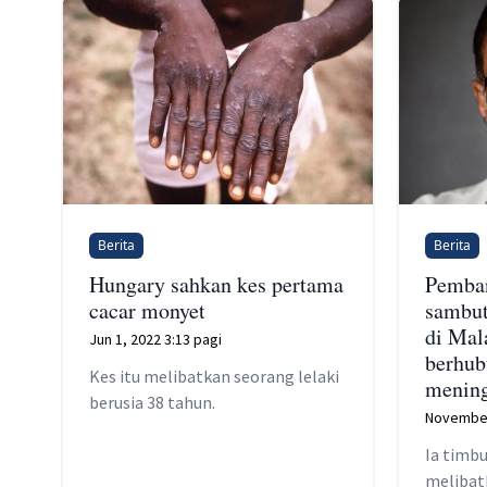
Berita
Berita
Hungary sahkan kes pertama
Pemba
cacar monyet
sambut
di Mal
Jun 1, 2022 3:13 pagi
berhub
Kes itu melibatkan seorang lelaki
menin
berusia 38 tahun.
November
Ia timbu
melibat