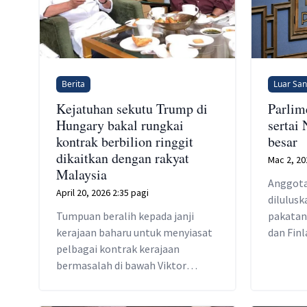
Berita
Luar Sa
Kejatuhan sekutu Trump di
Parlim
Hungary bakal rungkai
sertai
kontrak berbilion ringgit
besar
dikaitkan dengan rakyat
Mac 2, 20
Malaysia
Anggota
April 20, 2026 2:35 pagi
dilulusk
Tumpuan beralih kepada janji
pakatan 
kerajaan baharu untuk menyiasat
dan Fin
pelbagai kontrak kerajaan
mendapa
bermasalah di bawah Viktor
dan Hun
Orban.