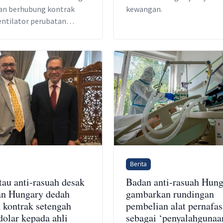
kan berhubung kontrak
kewangan.
entilator perubatan
Hungary.
Berita
au anti-rasuah desak
Badan anti-rasuah Hun
an Hungary dedah
gambarkan rundingan
n kontrak setengah
pembelian alat pernafa
dolar kepada ahli
sebagai ‘penyalahgunaa