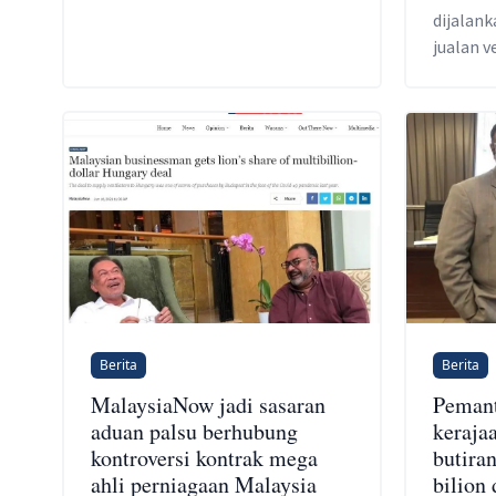
dijalan
jualan v
kepada 
Berita
Berita
MalaysiaNow jadi sasaran
Pemant
aduan palsu berhubung
keraja
kontroversi kontrak mega
butira
ahli perniagaan Malaysia
bilion 