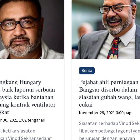
Berita
ngkang Hungary
Pejabat ahli perniagaan 
 baik laporan serbuan
Bangsar diserbu dalam
aysia ketika bantahan
siasatan gubah wang, la
ung kontrak ventilator
cukai
gkat
November 29, 2021 3:00 pagi
 30, 2021 1:02 tengahari
Siasatan terhadap Vinod Sek
l ketika siasatan
libatkan pelbagai agensi ya
kan Vinod Sekhar sedang
berurusan dengan jenayah