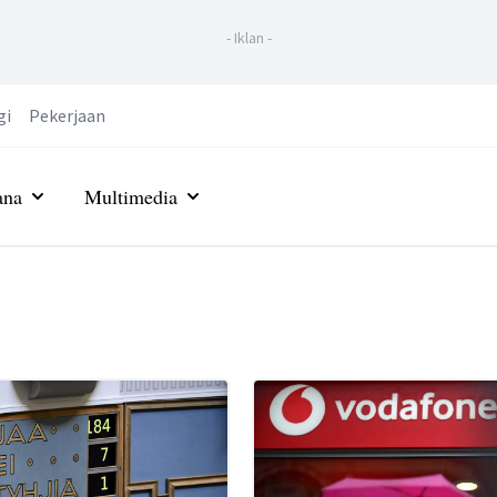
-
Iklan
-
gi
Pekerjaan
ana
Multimedia