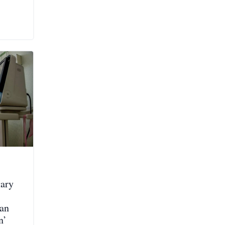
gary
san
n’