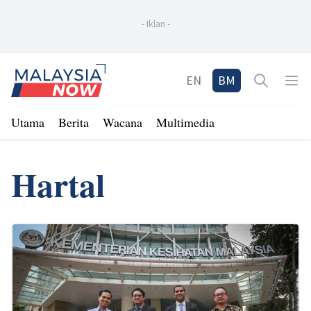
-
Iklan
-
Home
EN
BM
Open sea
Op
Utama
Berita
Wacana
Multimedia
Hartal