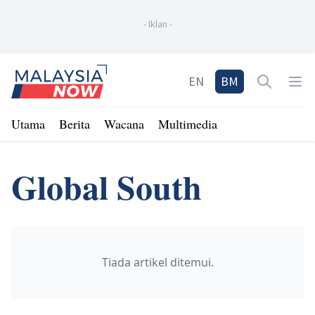
-
Iklan
-
Home
EN
BM
Open sea
Op
Utama
Berita
Wacana
Multimedia
Global South
Tiada artikel ditemui.