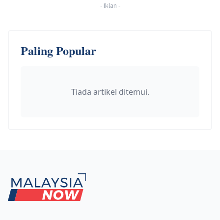
-
Iklan
-
Paling Popular
Tiada artikel ditemui.
Footer