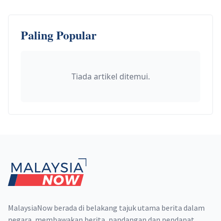
Paling Popular
Tiada artikel ditemui.
Footer
MalaysiaNow berada di belakang tajuk utama berita dalam
negara, membawakan berita, pandangan dan pendapat