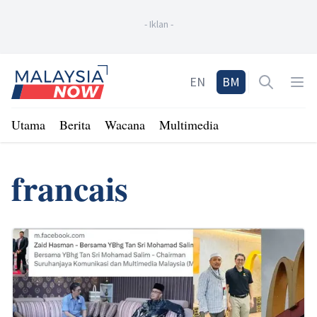
-
Iklan
-
Home
EN
BM
Open sea
Op
Utama
Berita
Wacana
Multimedia
francais