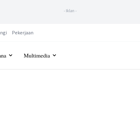
-
Iklan
-
ngi
Pekerjaan
ana
Multimedia