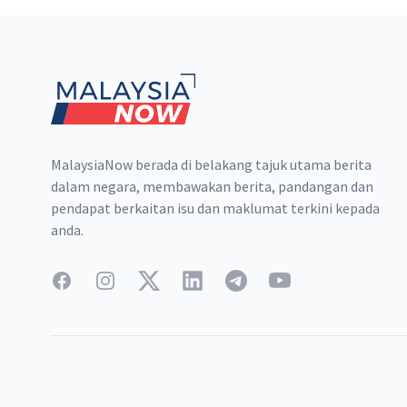
Footer
MalaysiaNow berada di belakang tajuk utama berita
dalam negara, membawakan berita, pandangan dan
pendapat berkaitan isu dan maklumat terkini kepada
anda.
Facebook
Instagram
Twitter
LinkedIn
Telegram
YouTube