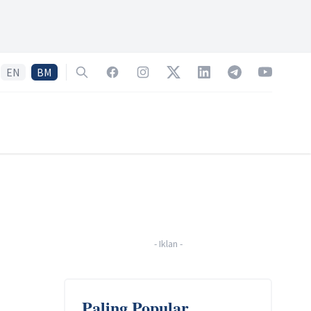
EN
BM
Search
Facebook
Instagram
Twitter
LinkedIn
Telegram
YouTube
-
Iklan
-
Paling Popular