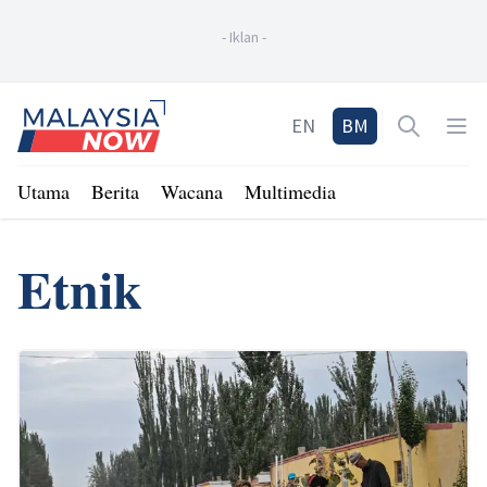
-
Iklan
-
Home
EN
BM
Open sea
Op
Utama
Berita
Wacana
Multimedia
Etnik