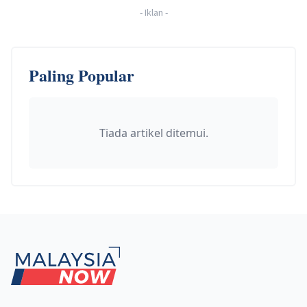
-
Iklan
-
Paling Popular
Tiada artikel ditemui.
Footer