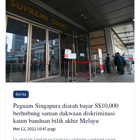
Berita
Peguam Singapura diarah bayar S$10,000
berhubung saman dakwaan diskriminasi
kaum banduan bilik akhir Melayu
Mei 12, 2022 10:47 pagi
Ia adalah tindakan terbaru undang-undang yang