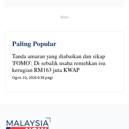
-
Iklan
-
Paling Popular
Tanda amaran yang diabaikan dan sikap
'FOMO': Di sebalik usaha remehkan isu
kerugian RM163 juta KWAP
Ogos 10, 2026 6:38 pagi
Footer