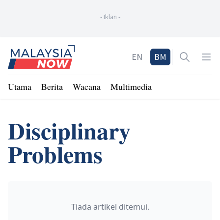
-
Iklan
-
Home
EN
BM
Open sea
Op
Utama
Berita
Wacana
Multimedia
Disciplinary
Problems
Tiada artikel ditemui.