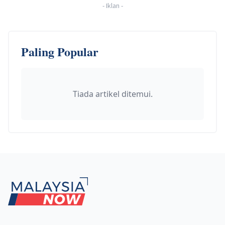
-
Iklan
-
Paling Popular
Tiada artikel ditemui.
Footer