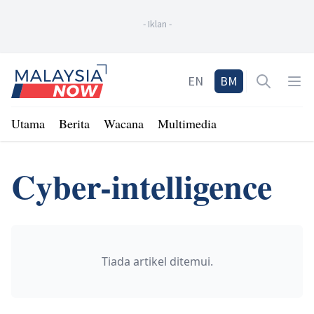
-
Iklan
-
Home
EN
BM
Open sea
Op
Utama
Berita
Wacana
Multimedia
Cyber-intelligence
Tiada artikel ditemui.