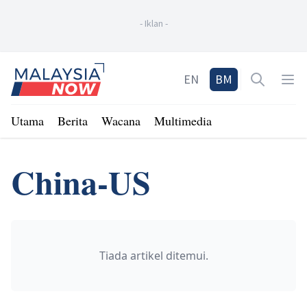
-
Iklan
-
Home
EN
BM
Open sea
Op
Utama
Berita
Wacana
Multimedia
China-US
Tiada artikel ditemui.