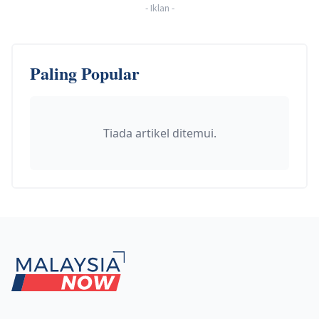
-
Iklan
-
Paling Popular
Tiada artikel ditemui.
Footer