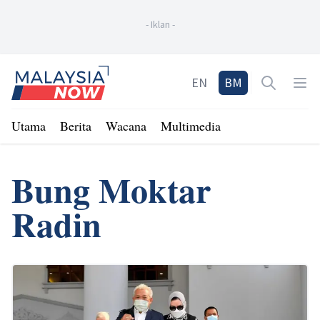
-
Iklan
-
Home
EN
BM
Open sea
Op
Utama
Berita
Wacana
Multimedia
Bung Moktar
Radin