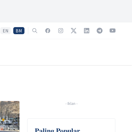
EN
BM
Search
Facebook
Instagram
Twitter
LinkedIn
Telegram
YouTube
-
Iklan
-
Paling Popular