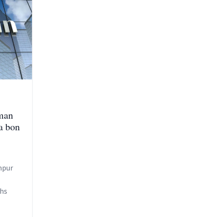
man
a bon
mpur
hs