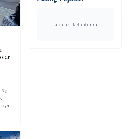
Tiada artikel ditemui.
n
olar
r Ng
k
annya