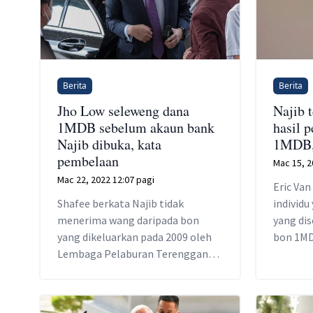
Berita
Berita
Jho Low seleweng dana
Najib 
1MDB sebelum akaun bank
hasil 
Najib dibuka, kata
1MDB, 
pembelaan
Mac 15, 2
Mac 22, 2022 12:07 pagi
Eric Va
Shafee berkata Najib tidak
individ
menerima wang daripada bon
yang dis
yang dikeluarkan pada 2009 oleh
bon 1M
Lembaga Pelaburan Terengganu
kerana akaun banknya di AmBank
hanya dibuka pada 13 Januari 2011.