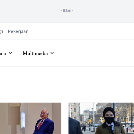
-
Iklan
-
gi
Pekerjaan
ana
Multimedia