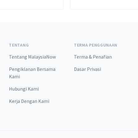
pertuduhan berkaitan kes te
bon 1Malaysia Development
Berhad (1MDB) bernilai US$6
bilion (RM27.2 billion). Haki
Mohamed Zaini Mazlan
memutuskan demikian sele
TENTANG
TERMA PENGGUNAAN
membenarkan permohonan
Tentang MalaysiaNow
Terma & Penafian
Timbalan Pendakwa Raya Ma
Mohd Daud untuk menarik ba
Pengiklanan Bersama
Dasar Privasi
semua pertuduhan terhadap
Kami
[…]
Hubungi Kami
Kerja Dengan Kami