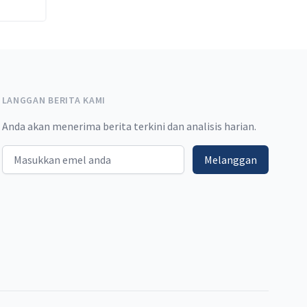
rbitan
.5
m
pas
LANGGAN BERITA KAMI
Anda akan menerima berita terkini dan analisis harian.
sri
lik
Email address
Melanggan
 bank