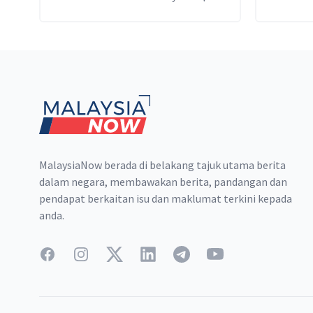
bilion yang akan dibayar
sepenuhnya pada 2023.
Footer
MalaysiaNow berada di belakang tajuk utama berita
dalam negara, membawakan berita, pandangan dan
pendapat berkaitan isu dan maklumat terkini kepada
anda.
Facebook
Instagram
Twitter
LinkedIn
Telegram
YouTube