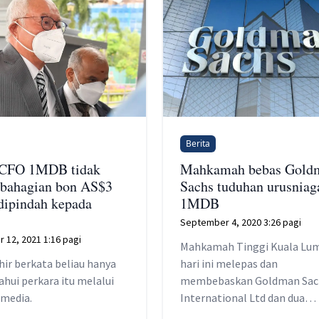
Berita
 CFO 1MDB tidak
Mahkamah bebas Gold
ebahagian bon AS$3
Sachs tuduhan urusniag
 dipindah kepada
1MDB
September 4, 2020 3:26 pagi
 12, 2021 1:16 pagi
Mahkamah Tinggi Kuala Lu
hir berkata beliau hanya
hari ini melepas dan
hui perkara itu melalui
membebaskan Goldman Sac
 media.
International Ltd dan dua
entitinya di Asia daripada