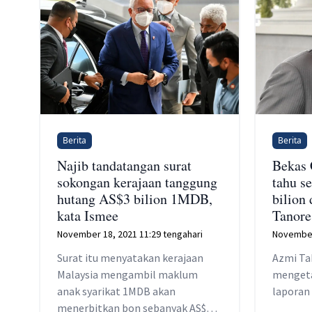
Berita
Berita
Najib tandatangan surat
Bekas
sokongan kerajaan tanggung
tahu s
hutang AS$3 bilion 1MDB,
bilion
kata Ismee
Tanore
November 18, 2021 11:29 tengahari
November
Surat itu menyatakan kerajaan
Azmi Ta
Malaysia mengambil maklum
mengeta
anak syarikat 1MDB akan
laporan
menerbitkan bon sebanyak AS$3