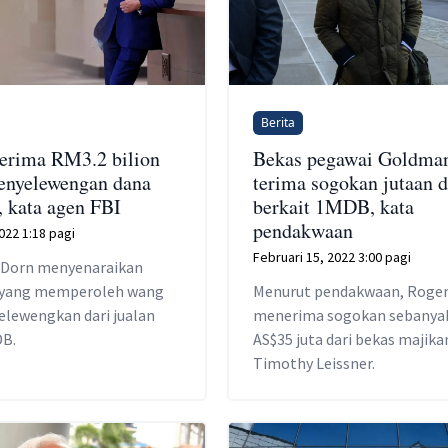
Berita
terima RM3.2 bilion
Bekas pegawai Goldma
penyelewengan dana
terima sogokan jutaan d
kata agen FBI
berkait 1MDB, kata
pendakwaan
022 1:18 pagi
Februari 15, 2022 3:00 pagi
n Dorn menyenaraikan
u yang memperoleh wang
Menurut pendakwaan, Roge
elewengkan dari jualan
menerima sogokan sebanya
DB.
AS$35 juta dari bekas majik
Timothy Leissner.