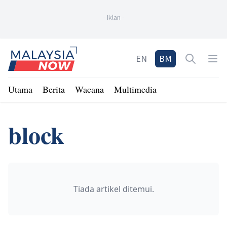
-
Iklan
-
Home
EN
BM
Open sea
Op
Utama
Berita
Wacana
Multimedia
block
Tiada artikel ditemui.