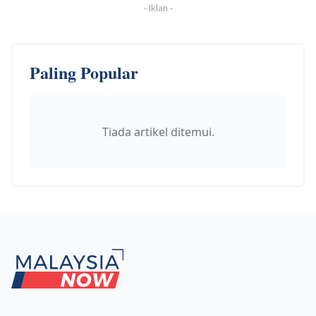
-
Iklan
-
Paling Popular
Tiada artikel ditemui.
Footer