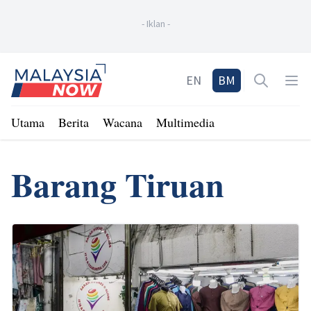
-
Iklan
-
Home
EN
BM
Open sea
Op
Utama
Berita
Wacana
Multimedia
Barang Tiruan