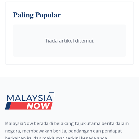
Paling Popular
Tiada artikel ditemui.
Footer
MalaysiaNow berada di belakang tajuk utama berita dalam
negara, membawakan berita, pandangan dan pendapat
berkaitan isu dan maklumat terkini kepada anda.