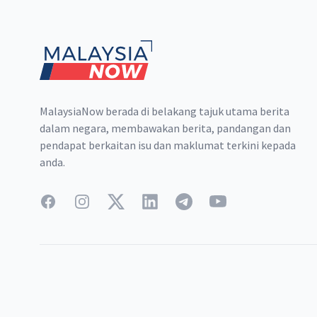
Footer
MalaysiaNow berada di belakang tajuk utama berita
dalam negara, membawakan berita, pandangan dan
pendapat berkaitan isu dan maklumat terkini kepada
anda.
Facebook
Instagram
Twitter
LinkedIn
Telegram
YouTube