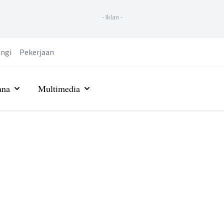
-
Iklan
-
ngi
Pekerjaan
ana
Multimedia