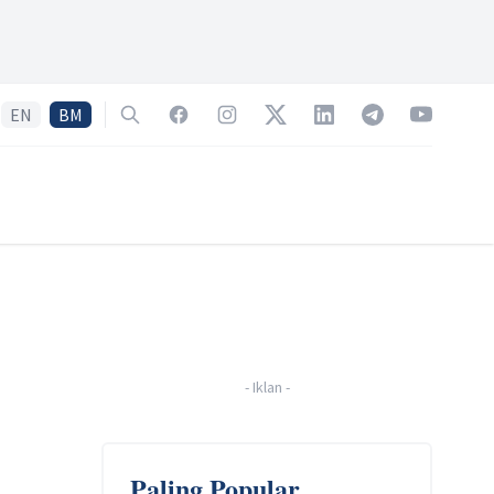
EN
BM
Search
Facebook
Instagram
Twitter
LinkedIn
Telegram
YouTube
-
Iklan
-
Paling Popular