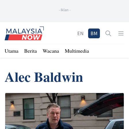
-
Iklan
-
Home
EN
BM
Open sea
Op
Utama
Berita
Wacana
Multimedia
Alec Baldwin