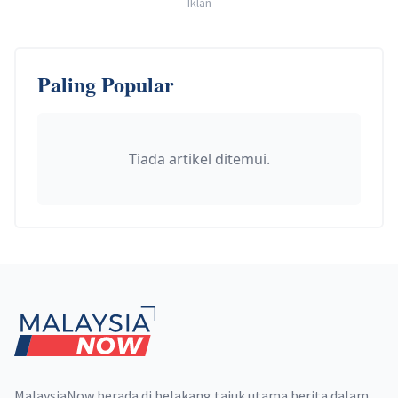
-
Iklan
-
Paling Popular
Tiada artikel ditemui.
Footer
MalaysiaNow berada di belakang tajuk utama berita dalam