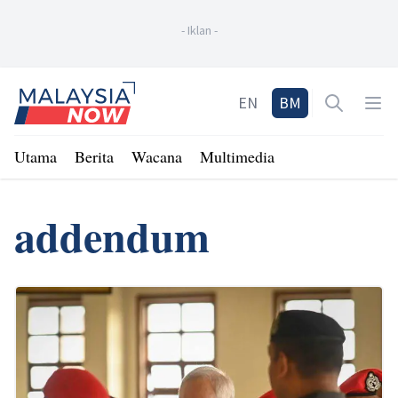
-
Iklan
-
Home
EN
BM
Open sea
Op
Utama
Berita
Wacana
Multimedia
addendum